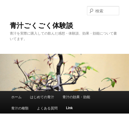
メ
イ
検
ン
索
コ
青汁ごくごく体験談
ン
青汁を実際に購入しての飲んだ感想・体験談、効果・効能について書
テ
いてます。
ン
ツ
へ
移
動
メ
ホーム
はじめての青汁
青汁の効果・効能
イ
ン
Link
青汁の種類
よくある質問
メ
ニ
ュ