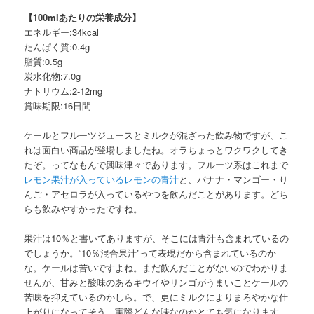
【100mlあたりの栄養成分】
エネルギー:34kcal
たんぱく質:0.4g
脂質:0.5g
炭水化物:7.0g
ナトリウム:2-12mg
賞味期限:16日間
ケールとフルーツジュースとミルクが混ざった飲み物ですが、こ
れは面白い商品が登場しましたね。オラちょっとワクワクしてき
たぞ。ってなもんで興味津々であります。フルーツ系はこれまで
レモン果汁が入っているレモンの青汁
と、バナナ・マンゴー・り
んご・アセロラが入っているやつを飲んだことがあります。どち
らも飲みやすかったですね。
果汁は10％と書いてありますが、そこには青汁も含まれているの
でしょうか。“10％混合果汁”って表現だから含まれているのか
な。ケールは苦いですよね。まだ飲んだことがないのでわかりま
せんが、甘みと酸味のあるキウイやリンゴがうまいことケールの
苦味を抑えているのかしら。で、更にミルクによりまろやかな仕
上がりになってそう。実際どんな味なのかとても気になります