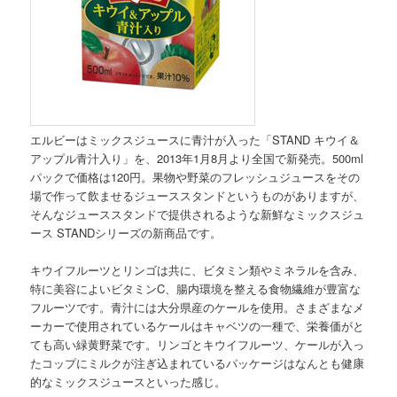
エルビーはミックスジュースに青汁が入った「STAND キウイ＆
アップル青汁入り」を、2013年1月8月より全国で新発売。500ml
パックで価格は120円。果物や野菜のフレッシュジュースをその
場で作って飲ませるジューススタンドというものがありますが、
そんなジューススタンドで提供されるような新鮮なミックスジュ
ース STANDシリーズの新商品です。
キウイフルーツとリンゴは共に、ビタミン類やミネラルを含み、
特に美容によいビタミンC、腸内環境を整える食物繊維が豊富な
フルーツです。青汁には大分県産のケールを使用。さまざまなメ
ーカーで使用されているケールはキャベツの一種で、栄養価がと
ても高い緑黄野菜です。リンゴとキウイフルーツ、ケールが入っ
たコップにミルクが注ぎ込まれているパッケージはなんとも健康
的なミックスジュースといった感じ。