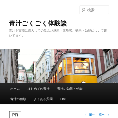
メ
イ
検
ン
索
コ
青汁ごくごく体験談
ン
青汁を実際に購入しての飲んだ感想・体験談、効果・効能について書
テ
いてます。
ン
ツ
へ
移
動
メ
ホーム
はじめての青汁
青汁の効果・効能
イ
ン
青汁の種類
よくある質問
Link
メ
ニ
ュ
投
PR
←
前へ
次へ
→