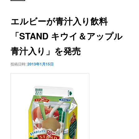
ー
稿
ナ
ビ
エルビーが青汁入り飲料
ゲ
ー
「STAND キウイ＆アップル
シ
ョ
ン
青汁入り」を発売
投稿日時:
2013年1月15日