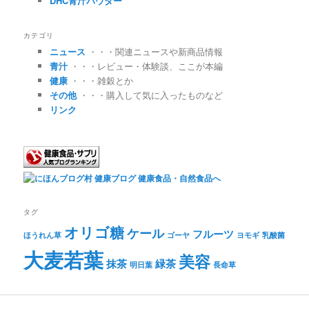
DHC青汁パウダー
カテゴリ
ニュース
・・・関連ニュースや新商品情報
青汁
・・・レビュー・体験談、ここが本編
健康
・・・雑穀とか
その他
・・・購入して気に入ったものなど
リンク
タグ
オリゴ糖
ケール
フルーツ
ほうれん草
ゴーヤ
ヨモギ
乳酸菌
大麦若葉
美容
抹茶
緑茶
明日葉
長命草