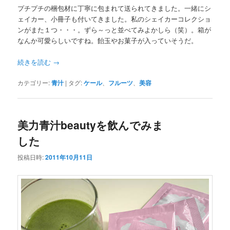
プチプチの梱包材に丁寧に包まれて送られてきました。一緒にシ
ェイカー、小冊子も付いてきました。私のシェイカーコレクショ
ンがまた１つ・・・。ずら～っと並べてみよかしら（笑）。箱が
なんか可愛らしいですね。飴玉やお菓子が入っていそうだ。
続きを読む
→
カテゴリー:
青汁
|
タグ:
ケール
、
フルーツ
、
美容
美力青汁beautyを飲んでみま
した
投稿日時:
2011年10月11日