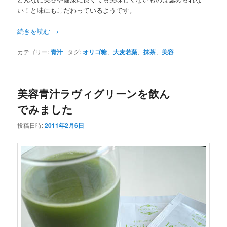
い！と味にもこだわっているようです。
続きを読む
→
カテゴリー:
青汁
|
タグ:
オリゴ糖
、
大麦若葉
、
抹茶
、
美容
美容青汁ラヴィグリーンを飲ん
でみました
投稿日時:
2011年2月6日