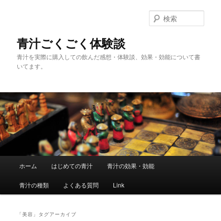
メ
サ
イ
ブ
検
ン
コ
索
コ
ン
青汁ごくごく体験談
ン
テ
青汁を実際に購入しての飲んだ感想・体験談、効果・効能について書
テ
ン
いてます。
ン
ツ
ツ
へ
へ
移
移
動
動
メ
ホーム
はじめての青汁
青汁の効果・効能
イ
ン
青汁の種類
よくある質問
Link
メ
ニ
ュ
「
美容
」タグアーカイブ