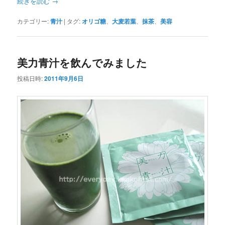
続きを読む
→
カテゴリー:
青汁
|
タグ:
オリゴ糖
、
大麦若葉
、
抹茶
、
美容
美力青汁を飲んでみました
投稿日時:
2011年9月6日