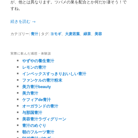
が、他とは異なります。ツバメの巣を配合とか何だか凄そう！で
すね。
続きを読む
→
カテゴリー:
青汁
|
タグ:
ヨモギ
、
大麦若葉
、
緑茶
、
美容
実際に飲んだ感想・体験談
やずやの養生青汁
レモンの青汁
インペックスすっきりおいしい青汁
ファンケルの青汁粉末
美力青汁beauty
美力青汁
ケフィアde青汁
オーガランドの青汁
与那国青汁
美容青汁ラヴィグリーン
青汁のめぐり
朝のフルーツ青汁